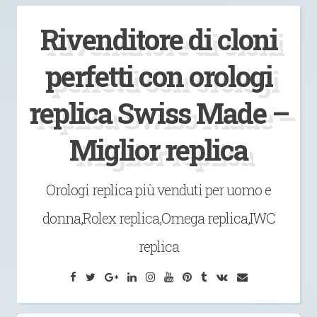
Vai
Rivenditore di cloni
al
contenuto
perfetti con orologi
replica Swiss Made –
Miglior replica
Orologi replica più venduti per uomo e
donna,Rolex replica,Omega replica,IWC
replica
Facebook
Twitter
Google
LinkedIn
Instagram
YouTube
Pinterest
Tumblr
VK
Email
Plus