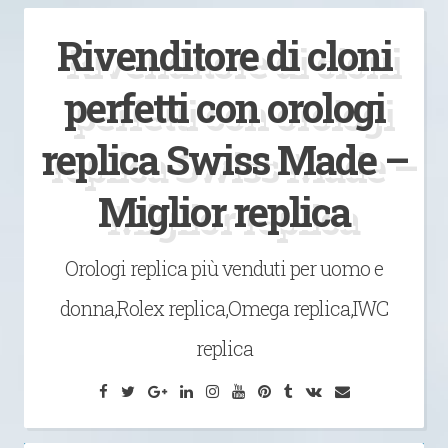
Vai
Rivenditore di cloni
al
contenuto
perfetti con orologi
replica Swiss Made –
Miglior replica
Orologi replica più venduti per uomo e
donna,Rolex replica,Omega replica,IWC
replica
Facebook
Twitter
Google
LinkedIn
Instagram
YouTube
Pinterest
Tumblr
VK
Email
Plus