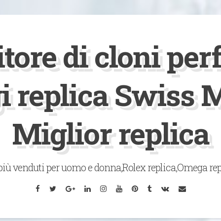
tore di cloni perf
gi replica Swiss 
Miglior replica
 più venduti per uomo e donna,Rolex replica,Omega rep
Facebook
Twitter
Google
LinkedIn
Instagram
YouTube
Pinterest
Tumblr
VK
Email
Plus