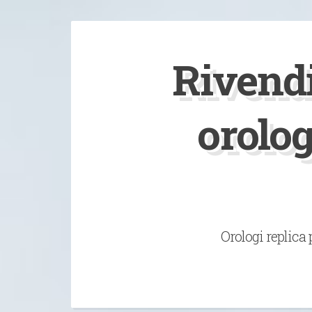
Vai
al
Rivendi
contenuto
orolo
Orologi replica