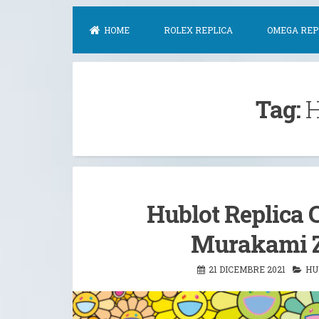
HOME
ROLEX REPLICA
OMEGA REP
Tag:
H
Hublot Replica 
Murakami Z
21 DICEMBRE 2021
HU