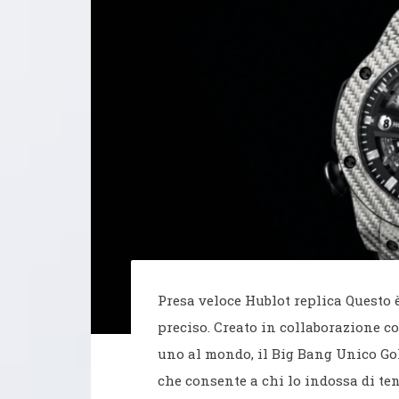
Presa veloce Hublot replica Questo
preciso. Creato in collaborazione c
uno al mondo, il Big Bang Unico G
che consente a chi lo indossa di ten