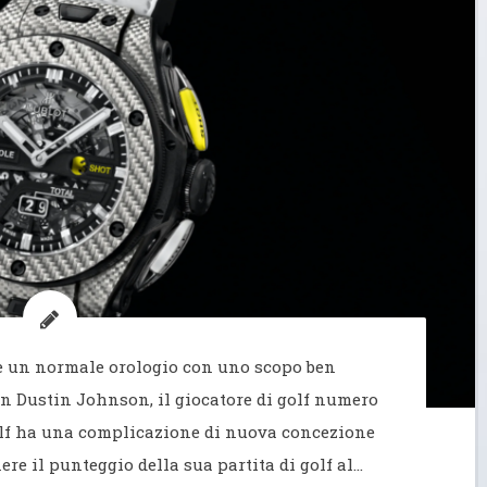
 è un normale orologio con uno scopo ben
on Dustin Johnson, il giocatore di golf numero
olf ha una complicazione di nuova concezione
ere il punteggio della sua partita di golf al…