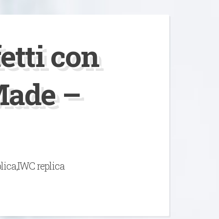
etti con
Made –
lica,IWC replica