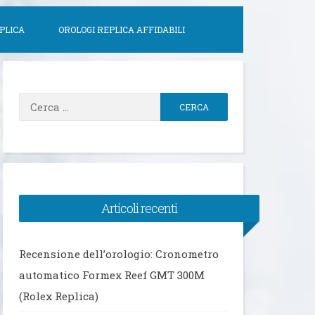
PLICA
OROLOGI REPLICA AFFIDABILI
Ricerca
per:
Articoli recenti
Recensione dell’orologio: Cronometro
automatico Formex Reef GMT 300M
(Rolex Replica)