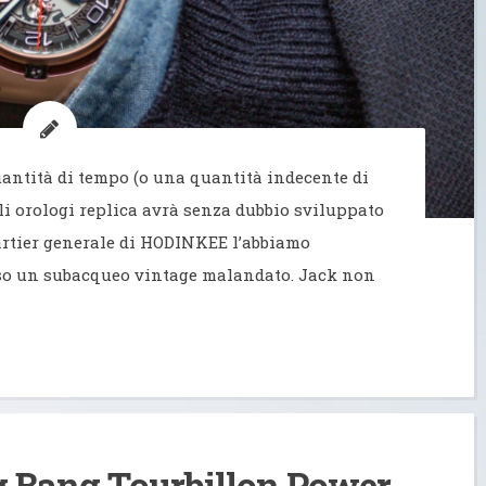
antità di tempo (o una quantità indecente di
gli orologi replica avrà senza dubbio sviluppato
artier generale di HODINKEE l’abbiamo
sso un subacqueo vintage malandato. Jack non
g Bang Tourbillon Power