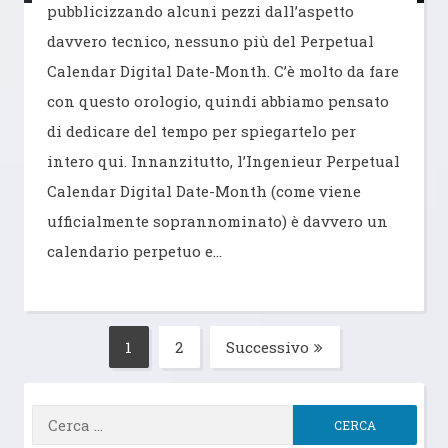
pubblicizzando alcuni pezzi dall’aspetto
davvero tecnico, nessuno più del Perpetual
Calendar Digital Date-Month. C’è molto da fare
con questo orologio, quindi abbiamo pensato
di dedicare del tempo per spiegartelo per
intero qui. Innanzitutto, l’Ingenieur Perpetual
Calendar Digital Date-Month (come viene
ufficialmente soprannominato) è davvero un
calendario perpetuo e…
Paginazione
1
2
Successivo
Pagina
Pagina
degli
articoli
Ricerca