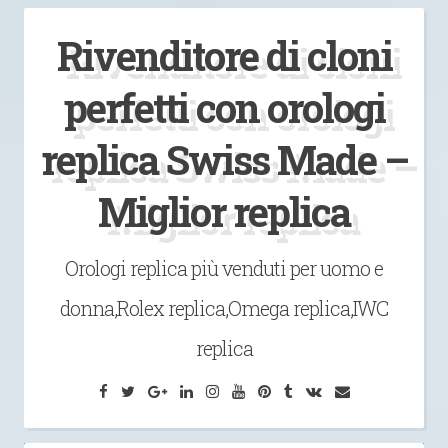
Vai
Rivenditore di cloni
al
contenuto
perfetti con orologi
replica Swiss Made –
Miglior replica
Orologi replica più venduti per uomo e
donna,Rolex replica,Omega replica,IWC
replica
Facebook
Twitter
Google
LinkedIn
Instagram
YouTube
Pinterest
Tumblr
VK
Email
Plus