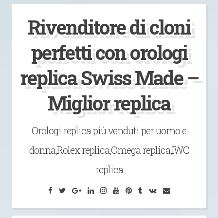
Vai
Rivenditore di cloni
al
contenuto
perfetti con orologi
replica Swiss Made –
Miglior replica
Orologi replica più venduti per uomo e
donna,Rolex replica,Omega replica,IWC
replica
Facebook
Twitter
Google
LinkedIn
Instagram
YouTube
Pinterest
Tumblr
VK
Email
Plus