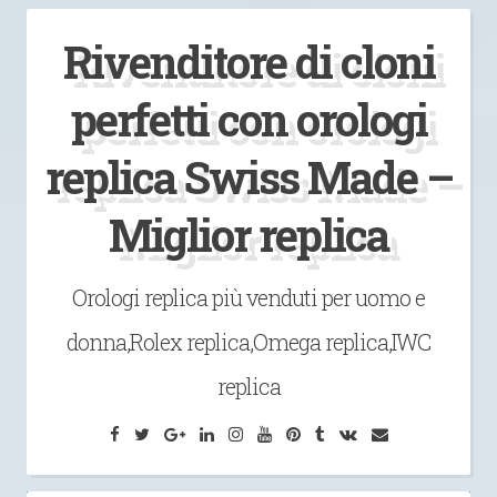
Vai
Rivenditore di cloni
al
contenuto
perfetti con orologi
replica Swiss Made –
Miglior replica
Orologi replica più venduti per uomo e
donna,Rolex replica,Omega replica,IWC
replica
Facebook
Twitter
Google
LinkedIn
Instagram
YouTube
Pinterest
Tumblr
VK
Email
Plus