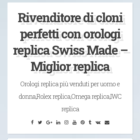
Vai
Rivenditore di cloni
al
contenuto
perfetti con orologi
replica Swiss Made –
Miglior replica
Orologi replica più venduti per uomo e
donna,Rolex replica,Omega replica,IWC
replica
Facebook
Twitter
Google
LinkedIn
Instagram
YouTube
Pinterest
Tumblr
VK
Email
Plus