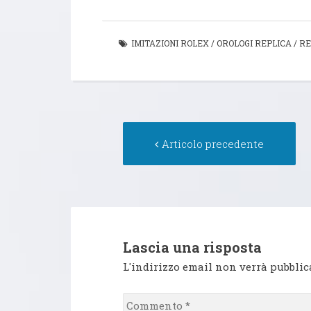
IMITAZIONI ROLEX
/
OROLOGI REPLICA
/
RE
Navigazione
Ar
Articolo precedente
articolo
pr
Lascia una risposta
L'indirizzo email non verrà pubblic
Commento