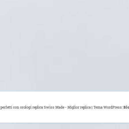
perfetti con orologi replica Swiss Made - Miglior replica
|
Tema WordPress:
Bl