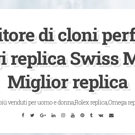
tore di cloni perf
gi replica Swiss 
Miglior replica
 più venduti per uomo e donna,Rolex replica,Omega rep
Facebook
Twitter
Google
LinkedIn
Instagram
YouTube
Pinterest
Tumblr
VK
Email
Plus