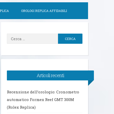
PLICA
OROLOGI REPLICA AFFIDABILI
Ricerca
per:
Articoli recenti
Recensione dell’orologio: Cronometro
automatico Formex Reef GMT 300M
(Rolex Replica)