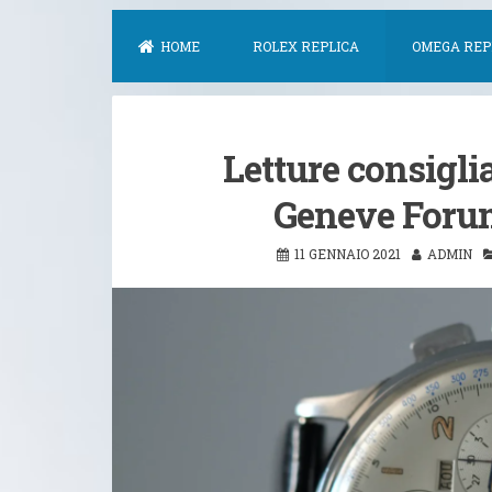
HOME
ROLEX REPLICA
OMEGA REP
Letture consigli
Geneve Foru
11 GENNAIO 2021
ADMIN