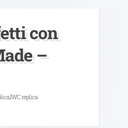
etti con
Made –
lica,IWC replica