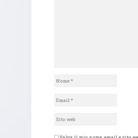
*
Nome
*
Email
*
Sito
web
Salva il mio nome, email e sito w