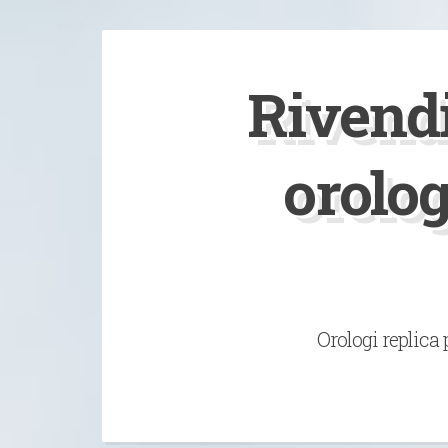
Vai
al
Rivendi
contenuto
orolo
Orologi replica