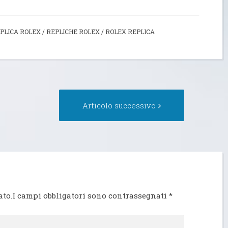
PLICA ROLEX
/
REPLICHE ROLEX
/
ROLEX REPLICA
ticolo
Articolo
Articolo successivo
ecedente:
successivo:
ato.I campi obbligatori sono contrassegnati
*